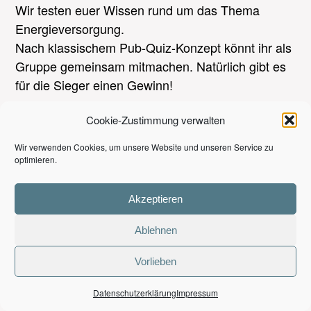
Wir testen euer Wissen rund um das Thema
Energieversorgung.
Nach klassischem Pub-Quiz-Konzept könnt ihr als
Gruppe gemeinsam mitmachen. Natürlich gibt es
für die Sieger einen Gewinn!
Cookie-Zustimmung verwalten
Wir verwenden Cookies, um unsere Website und unseren Service zu
DATUM
10.09.2025 | 19:00 Uhr - 21:00 Uhr
optimieren.
Akzeptieren
VERANSTALTUNGSORT:
Café / Bar Hutmacher
Ablehnen
Mirker Str. 48
42105 Wuppertal
Vorlieben
Datenschutzerklärung
Impressum