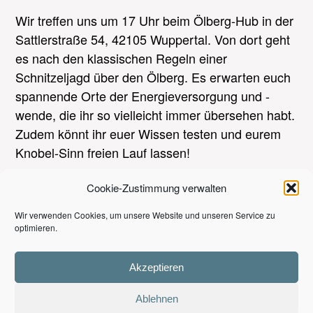
Wir treffen uns um 17 Uhr beim Ölberg-Hub in der
Sattlerstraße 54, 42105 Wuppertal. Von dort geht
es nach den klassischen Regeln einer
Schnitzeljagd über den Ölberg. Es erwarten euch
spannende Orte der Energieversorgung und -
wende, die ihr so vielleicht immer übersehen habt.
Zudem könnt ihr euer Wissen testen und eurem
Knobel-Sinn freien Lauf lassen!
Cookie-Zustimmung verwalten
Wir verwenden Cookies, um unsere Website und unseren Service zu
DATUM
08.10.2025 | 17:00 Uhr - 19:00 Uhr
optimieren.
Akzeptieren
VERANSTALTUNGSORT:
Ablehnen
Ölberg-Hub